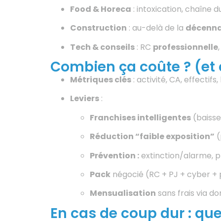
Food & Horeca
: intoxication, chaîne d
Construction
: au-delà de la
décenna
Tech & conseils
: RC
professionnelle
Combien ça coûte ? (et
Métriques clés
: activité, CA, effectif
Leviers
:
Franchises intelligentes
(baisse
Réduction “faible exposition”
(
Prévention :
extinction/alarme, pl
Pack
négocié (RC + PJ + cyber + p
Mensualisation
sans frais via do
En cas de coup dur : que 