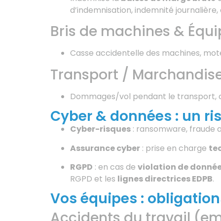
d’indemnisation, indemnité journalière
Bris de machines & Équ
Casse accidentelle des machines, mote
Transport / Marchandis
Dommages/vol pendant le transport, che
Cyber & données : un ri
Cyber-risques
: ransomware, fraude au
Assurance cyber
: prise en charge
te
RGPD
: en cas de
violation de donné
RGPD et les
lignes directrices EDPB
.
Vos équipes : obligatio
Accidents du travail (em