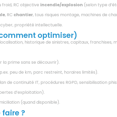
u froid, RC objective
incendie/explosion
(selon type d’ét
le
, RC
chantier
, tous risques montage, machines de chan
, cyber, propriété intellectuelle.
 comment optimiser)
s, localisation, historique de sinistres, capitaux, franchises
r la prime sans se découvrir).
p.ex. peu de km, parc restreint, horaires limités).
an de continuité IT, procédures RGPD, sensibilisation phis
ertes d’exploitation).
miciliation (quand disponible).
faire ?