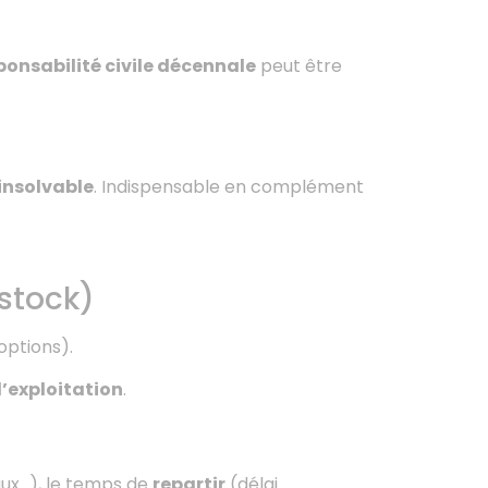
ponsabilité civile décennale
peut être
 insolvable
. Indispensable en complément
stock)
options).
’exploitation
.
aux…), le temps de
repartir
(délai