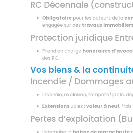
RC Décennale (construct
Obligatoire
pour les acteurs de la
con
engagée sur des
travaux immobilier
Protection juridique Entr
Prend en charge
honoraires d’avoca
des RC.
Vos biens & la continuit
Incendie / Dommages au
Incendie, explosion, tempête/grêle, dé
Extensions
utiles :
valeur à neuf
, frai
Pertes d’exploitation (Bu
Indemnise la
baisse de marge brute
a