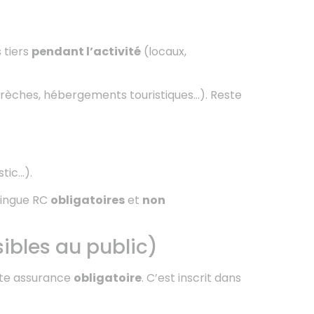
 tiers
pendant l’activité
(locaux,
 crèches, hébergements touristiques…). Reste
stic…).
stingue RC
obligatoires
et
non
ibles au public)
te assurance
obligatoire
. C’est inscrit dans