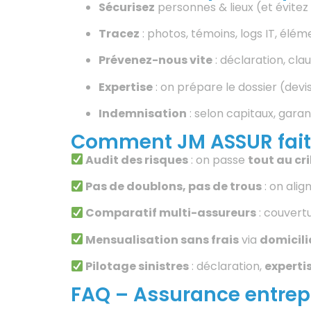
Sécurisez
personnes & lieux (et évitez 
Tracez
: photos, témoins, logs IT, élé
Prévenez-nous vite
: déclaration, cla
Expertise
: on prépare le dossier (devis, 
Indemnisation
: selon capitaux, garant
Comment JM ASSUR fait l
Audit des risques
: on passe
tout au cri
Pas de doublons, pas de trous
: on alig
Comparatif multi-assureurs
: couvert
Mensualisation sans frais
via
domicili
Pilotage sinistres
: déclaration,
experti
FAQ – Assurance entrep