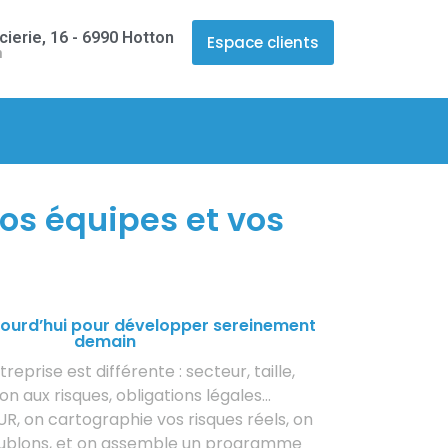
cierie, 16 - 6990 Hotton
Espace clients
n
vos équipes et vos
jourd’hui pour développer sereinement
demain
eprise est différente : secteur, taille,
on aux risques, obligations légales…
R, on cartographie vos risques réels, on
oublons, et on assemble un programme