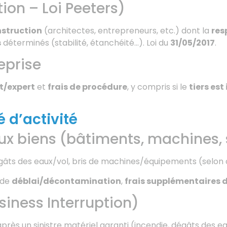
ion – Loi Peeters)
struction
(architectes, entrepreneurs, etc.) dont la
res
s
déterminés (stabilité, étanchéité…). Loi du
31/05/2017
.
eprise
t/expert
et
frais de procédure
, y compris si le
tiers est
é d’activité
x biens (bâtiments, machines, 
gâts des eaux/vol, bris de machines/équipements (selon 
s de
déblai/décontamination
,
frais supplémentaires d
siness Interruption)
près un sinistre matériel garanti (incendie, dégâts des e