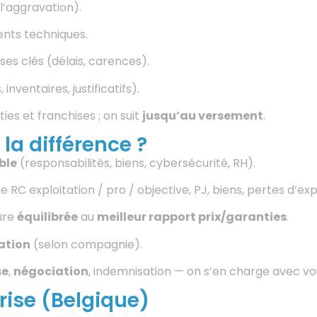
l’aggravation).
ments techniques.
uses clés (délais, carences).
inventaires, justificatifs).
ies et franchises ; on suit
jusqu’au versement
.
a différence ?
ble
(responsabilités, biens, cybersécurité, RH).
ne RC exploitation / pro / objective, PJ, biens, pertes d’ex
ure
équilibrée
au
meilleur rapport prix/garanties
.
ation
(selon compagnie).
se
,
négociation
, indemnisation — on s’en charge avec vo
rise (Belgique)