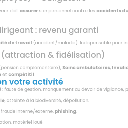
yeur doit
assurer
son personnel contre les
accidents du 
irigeant : revenu garanti
té de travail
(accident/maladie). Indispensable pour i
attraction & fidélisation)
(pension complémentaire),
Soins ambulatoires
,
Invali
e
et
compétitif
.
n votre activité
)
: faute de gestion, manquement au devoir de vigilance, p
le
, atteinte à la biodiversité, dépollution.
 fraude interne/externe,
phishing
.
tion, matériel loué.