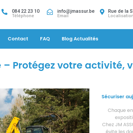
084 22 23 10
info@jmassur.be
Rue de la S
Téléphone
Email
Localisatio
Contact
FAQ
Blog Actualités
– Protégez votre activité, 
Sécuriser au
Chaque entr
expositi
Chez JM ASSU
évite les d