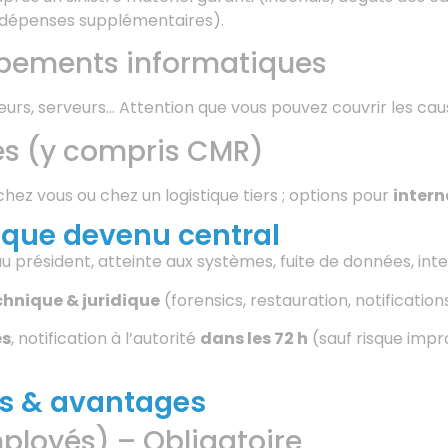
, dépenses supplémentaires).
ipements informatiques
urs, serveurs… Attention que vous pouvez couvrir les cau
es (y compris CMR)
z vous ou chez un logistique tiers ; options pour
intern
sque devenu central
 président, atteinte aux systèmes, fuite de données, inter
chnique & juridique
(forensics, restauration, notification
es
, notification à l’autorité
dans les 72 h
(sauf risque impr
ns & avantages
ployés) – Obligatoire